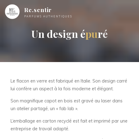
Re.sentir
PARFUMS AUTHENTIQUES
U
n
d
e
s
i
g
n
é
p
u
u
r
é
Le flacon en verre est fabriqué en Italie. Son design carré
lui confère un aspect à la fois moderne et élégant.
Son magnifique capot en bois est gravé au laser dans
un atelier partagé, un « fab lab ».
L’emballage en carton recyclé est fait et imprimé par une
entreprise de travail adapté.