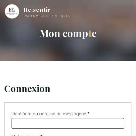
Aller
Re.sentir
au
PARFUMS AUTHENTIQUES
contenu
M
o
n
c
o
m
p
t
t
e
Connexion
Obligatoire
Identifiant ou adresse de messagerie
*