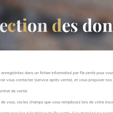
e
c
c
t
i
i
o
n
d
e
s
d
o
n
nt enregistrées dans un
fichier
informatisé par Re.sentir pour vous
oir vous contacter (service après vente), et vous proposer nos 
contrat de vente.
e vous, via les champs que vous remplissez lors de votre inscrip