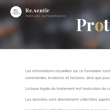
Re.sentir
P
r
o
o
t
PARFUMS AUTHENTIQUES
Les informations recueillies sur ce formulaire so
commandes, livraisons et factures, ainsi que pouv
La
base légale
du traitement est l’exécution du 
Les données sont directement collectées auprès d