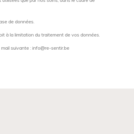
utilisées que par nos soins, dans le cadre de
base de données.
t à la limitation du traitement de vos données.
mail suivante : info@re-sentir.be