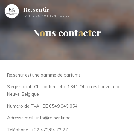
Re.sentir
PARFUMS AUTHENTIQUES
N
o
o
u
s
c
o
n
t
a
a
c
t
t
e
r
Re.sentir est une gamme de parfums.
Siège social : Ch. coutures 4 à 1341 Ottignies Louvain-la-
Neuve, Belgique.
Numéro de TVA : BE 0549.945.854
Adresse mail : info@re-sentir.be
Téléphone : +32 472/84.72.27